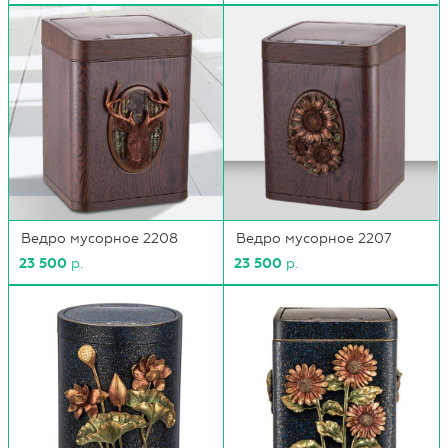
Ведро мусорное 2208
Ведро мусорное 2207
23 500
р.
23 500
р.