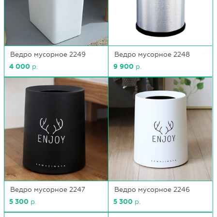
Ведро мусорное 2249
Ведро мусорное 2248
4 000
р.
9 900
р.
Ведро мусорное 2247
Ведро мусорное 2246
5 300
р.
5 300
р.