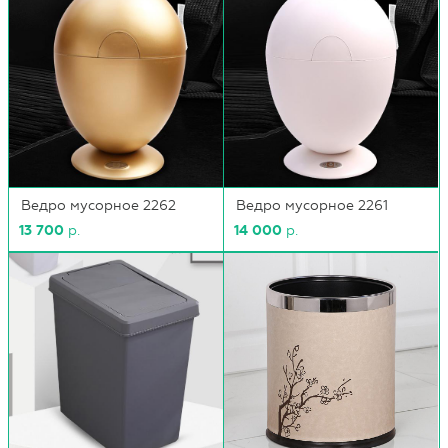
Ведро мусорное 2262
Ведро мусорное 2261
13 700
р.
14 000
р.