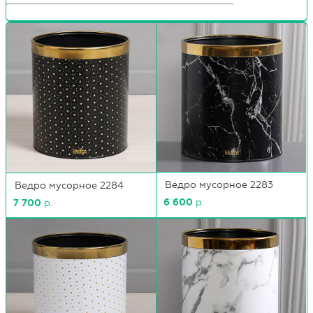
Ведро мусорное 2283
Ведро мусорное 2284
6 600
р.
7 700
р.