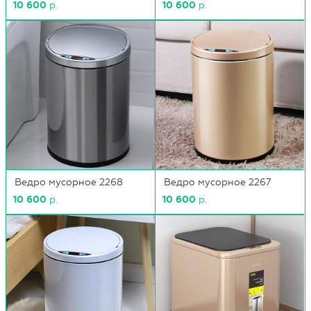
10 600
р.
10 600
р.
Ведро мусорное 2268
Ведро мусорное 2267
10 600
р.
10 600
р.