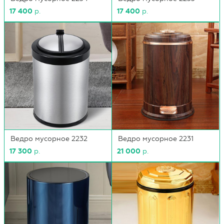
17 400
р.
17 400
р.
Ведро мусорное 2232
Ведро мусорное 2231
17 300
р.
21 000
р.