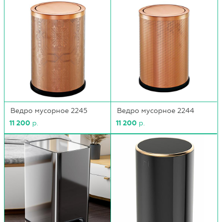
Ведро мусорное 2245
Ведро мусорное 2244
11 200
р.
11 200
р.