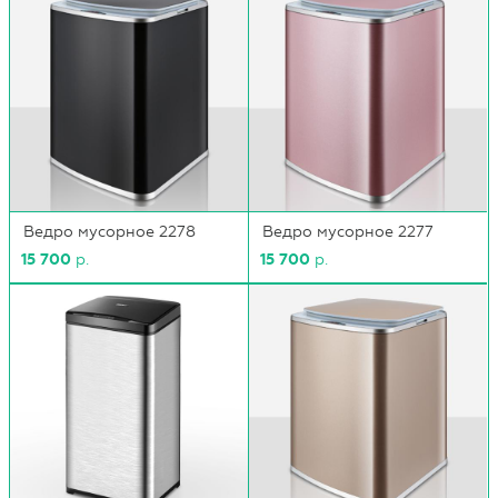
Ведро мусорное 2278
Ведро мусорное 2277
15 700
р.
15 700
р.