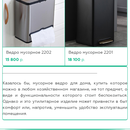
Ведро мусорное 2202
Ведро мусорное 2201
15 800
р.
18 100
р.
Казалось бы, мусорное ведро для дома, купить которое
можно в любом хозяйственном магазине, не тот предмет, о
виде и функциональности которого стоит беспокоиться.
Однако и это утилитарное изделие может привнести в быт
комфорт или, напротив, уменьшить удобство эксплуатации
помещения.