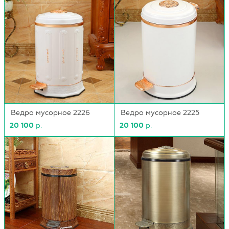
Ведро мусорное 2226
Ведро мусорное 2225
20 100
р.
20 100
р.