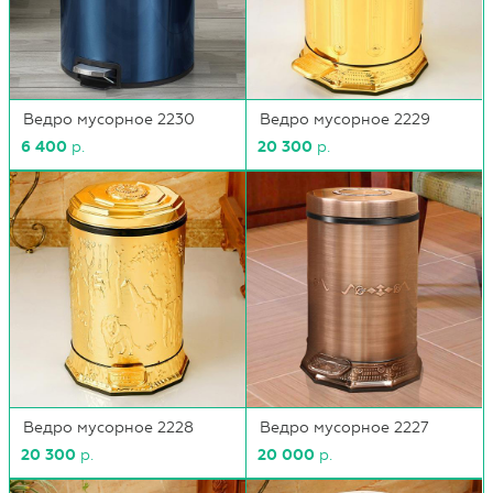
Ведро мусорное 2230
Ведро мусорное 2229
6 400
р.
20 300
р.
Ведро мусорное 2228
Ведро мусорное 2227
20 300
р.
20 000
р.