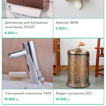
Диспенсер для бумажных
Крючок 9846
полотенец 120227
2 300
р.
9 200
р.
Сенсорный смеситель 11429
Ведро мусорное 2221
15 500
р.
14 300
р.