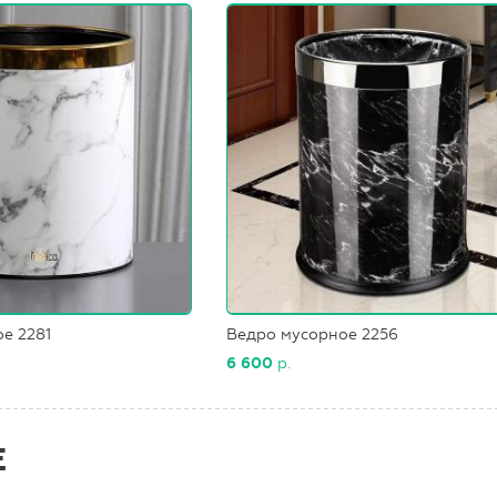
е 2281
Ведро мусорное 2256
6 600
р.
Е