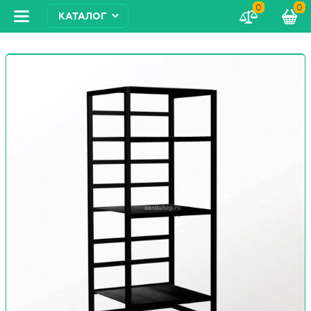
0
0
КАТАЛОГ