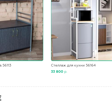
а 56113
Стеллаж для кухни 56164
33 800
р.
Е