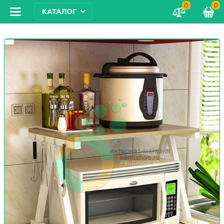
0
0
КАТАЛОГ