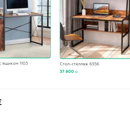
с ящиком 1103
Стол-стеллаж 6556
37 800
р.
Е