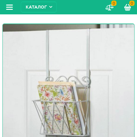
0
0
КАТАЛОГ