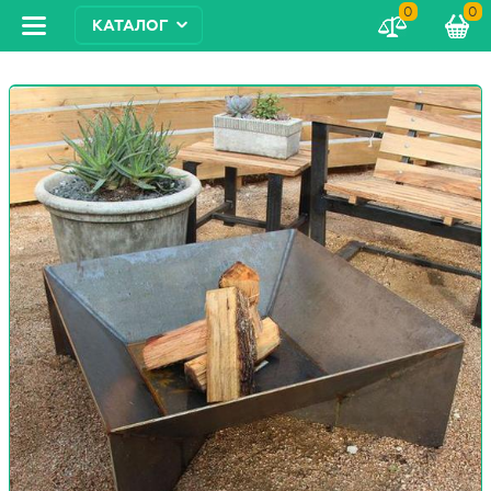
0
0
КАТАЛОГ