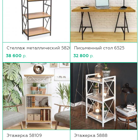
Стеллаж металлический 5826
Письменный стол 6525
38 600
р.
32 800
р.
Этажерка 58109
Этажерка 5888