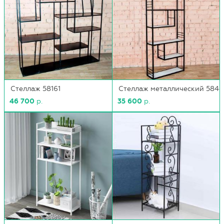
Стеллаж 58161
Стеллаж металлический 5848
46 700
р.
35 600
р.