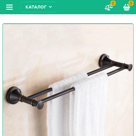
0
0
КАТАЛОГ