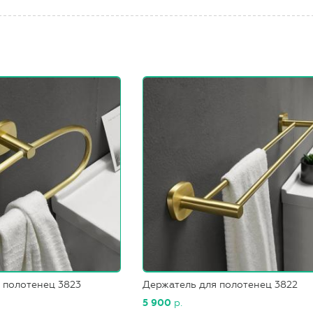
 полотенец 3823
Держатель для полотенец 3822
5 900
р.