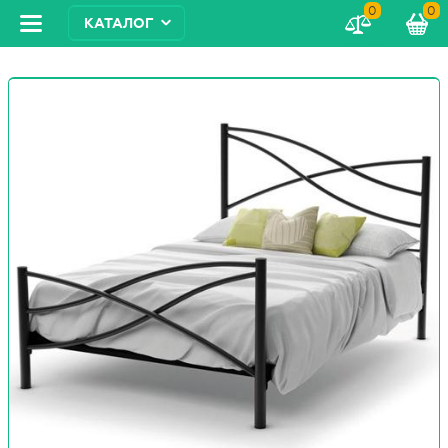
0
0
КАТАЛОГ