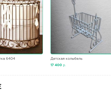
тка 6404
Детская колыбель
17 400
р.
Е