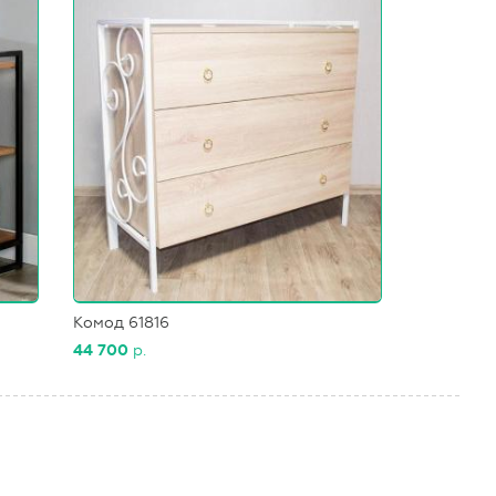
Комод 61816
44 700
р.