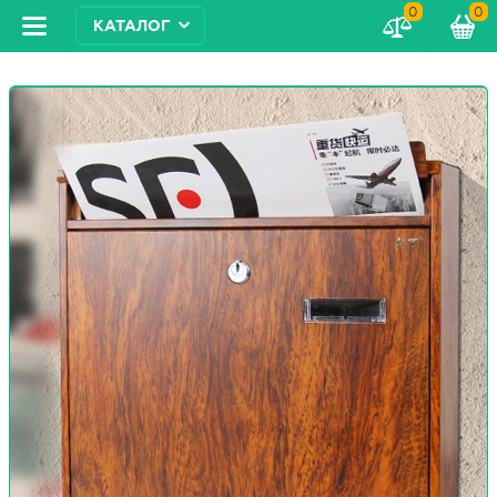
0
0
КАТАЛОГ