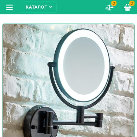
0
0
КАТАЛОГ