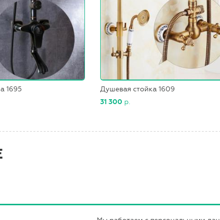
а 1695
Душевая стойка 1609
31 300
р.
Е