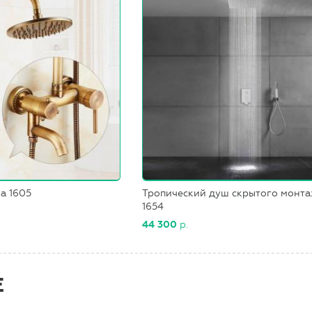
а 1605
Тропический душ скрытого монт
1654
44 300
р.
Е