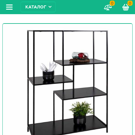
0
0
КАТАЛОГ