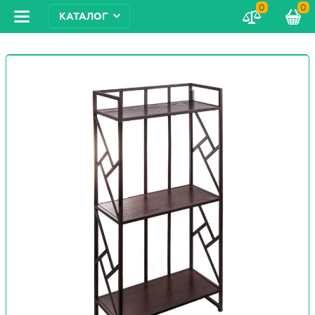
0
0
КАТАЛОГ