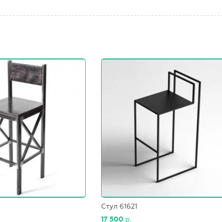
Стул 61621
17 500
р.