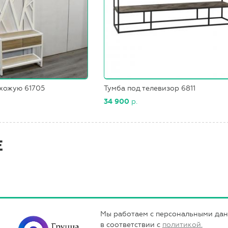
хожую 61705
Тумба под телевизор 6811
34 900
р.
Е
Мы работаем с персональными да
в соответствии с
политикой.