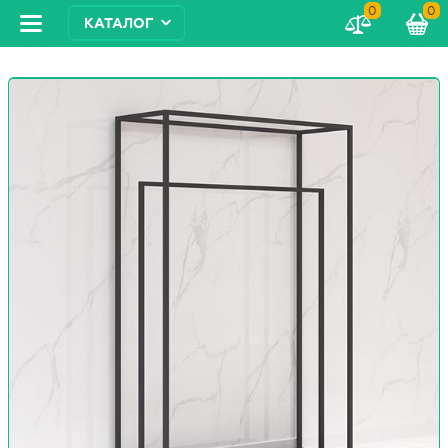
0
0
КАТАЛОГ