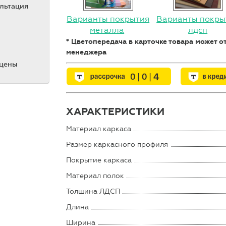
ультация
Варианты покрытия
Варианты покры
металла
лдсп
* Цветопередача в карточке товара может 
менеджера
 цены
ХАРАКТЕРИСТИКИ
Материал каркаса
Размер каркасного профиля
Покрытие каркаса
Материал полок
Толщина ЛДСП
Длина
Ширина