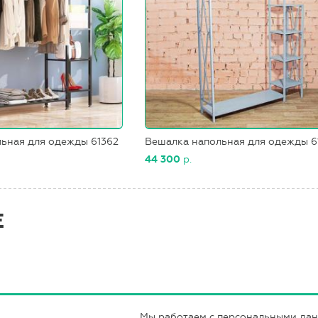
ьная для одежды 61362
Вешалка напольная для одежды 6
44 300
р.
Е
Мы работаем с персональными да