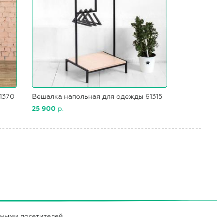
1370
Вешалка напольная для одежды 61315
25 900
р.
нными посетителей