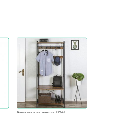
е
Вешалка в прихожую 61744