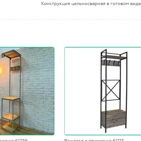
Конструкция цельносварная в готовом вид
хожую 61759
Вешалка в прихожую 61713