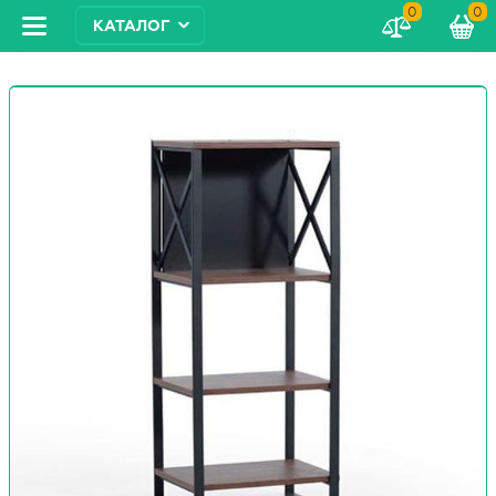
0
0
КАТАЛОГ