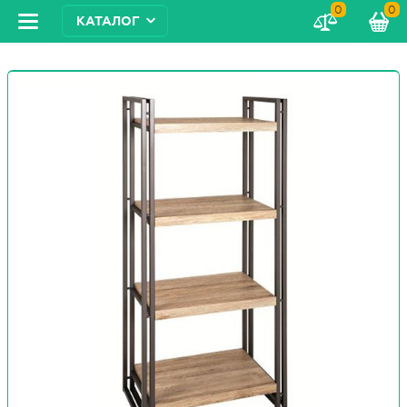
0
0
КАТАЛОГ