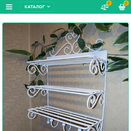
0
0
КАТАЛОГ