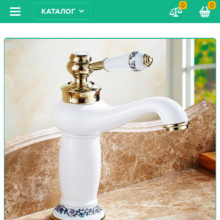
0
0
КАТАЛОГ